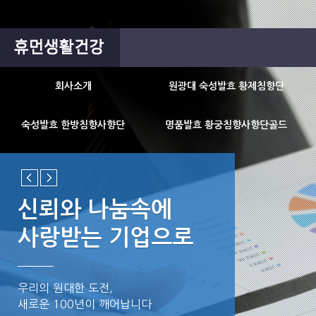
회사소개
원광대 숙성발효 황제침향단
숙성발효 한방침향사향단
명품발효 황궁침향사향단골드